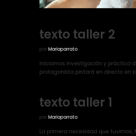
texto taller 2
por
Mariaparrato
Iniciamos investigación y práctica 
protagonista pintará en directo en 
texto taller 1
por
Mariaparrato
La primera necesidad que tuvimos, t