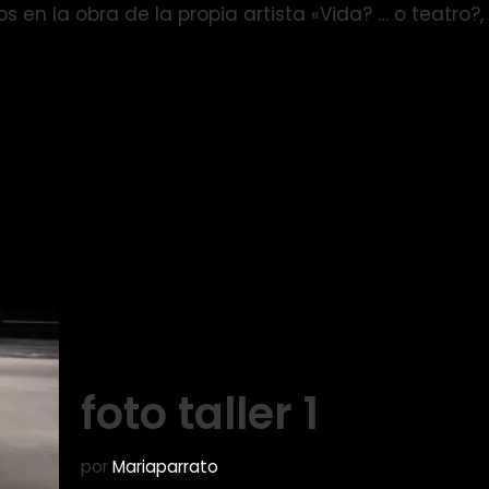
os en la obra de la propia artista «Vida? … o teatr
foto taller 1
por
Mariaparrato