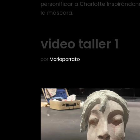
personificar a Charlotte Inspirándon
la máscara.
video taller 1
por
Mariaparrato